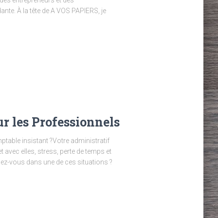
ante. À la tête de A VOS PAPIERS, je
ur les Professionnels
able insistant ?Votre administratif
avec elles, stress, perte de temps et
ez-vous dans une de ces situations ?