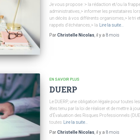
Je vous propose :> la rédaction et/ou la frap
administratives,> informer les prestataires l
un décès à vos différents organismes,> le tri e
rappels d’échéances,> la
Lire la suite…
Par
Christelle Nicolas
, il y a
8 mois
EN SAVOIR PLUS
DUERP
Le DUERP, une obligation légale pour toutes le
êtes tenu par la loi de réaliser et de mettre à 
d’Évaluation des Risques Professionnels (DUE
toutes
Lire la suite…
Par
Christelle Nicolas
, il y a
8 mois