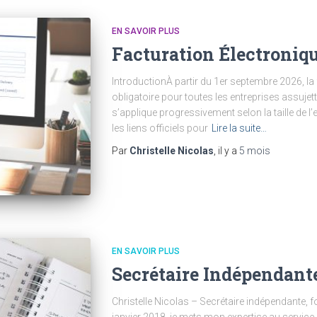
EN SAVOIR PLUS
Facturation Électroniq
IntroductionÀ partir du 1er septembre 2026, la 
obligatoire pour toutes les entreprises assujet
s’applique progressivement selon la taille de l’en
les liens officiels pour
Lire la suite…
Par
Christelle Nicolas
, il y a
5 mois
EN SAVOIR PLUS
Secrétaire Indépendant
Christelle Nicolas – Secrétaire indépendante,
janvier 2018, je mets mon expertise au service