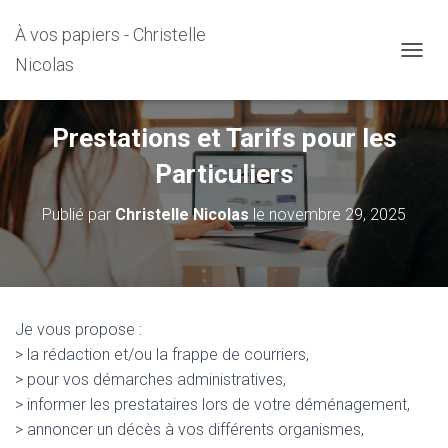
À vos papiers - Christelle
Nicolas
DÉPLI
Prestations et Tarifs pour les
Particuliers
Publié par
Christelle Nicolas
le
novembre 29, 2025
Je vous propose :
> la rédaction et/ou la frappe de courriers,
> pour vos démarches administratives,
> informer les prestataires lors de votre déménagement,
> annoncer un décès à vos différents organismes,