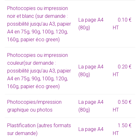
Photocopies ou impression
noir et blanc
(sur demande :
La page A4
0.10 €
possibilité jusqu’au A3, papier
(80g)
HT
A4 en 75g, 90g, 100g, 120g,
160g, papier éco green)
Photocopies ou impression
couleur
(sur demande :
La page A4
0.20 €
possibilité jusqu’au A3, papier
(80g)
HT
A4 en 75g, 90g, 100g, 120g,
160g, papier éco green)
Photocopies/impression
La page A4
0.50 €
graphique ou photos
(80g)
HT
Plastification (autres formats
1.50 €
La page A4
sur demande)
HT