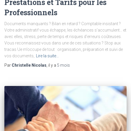
Prestations et Tarifs pour les
Professionnels
Documents manquants ? Bilan en retard ? Comptable insistant ?
Votre administratif vous échappe, les échéances s’accumulent… et
avec elles, stress, perte de temps et risques d’erreurs coûteuses.
Vous reconnaissez-vous dans une de ces situations ? Stop aux
tracas !Je m’occupe de tout : organisation, préparation et suivi de
vos documents,
Lire la suite…
Par
Christelle Nicolas
, il y a
5 mois