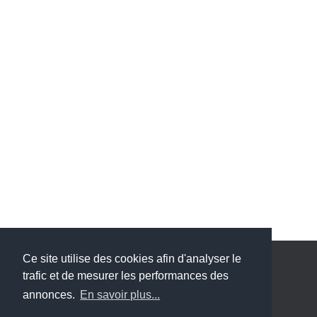
Ce site utilise des cookies afin d'analyser le
trafic et de mesurer les performances des
ACCUEIL
BLOG
CGV
MENTIONS LÉGALES
annonces.
En savoir plus...
POLITIQUE DE CONFIDENTIALITÉ