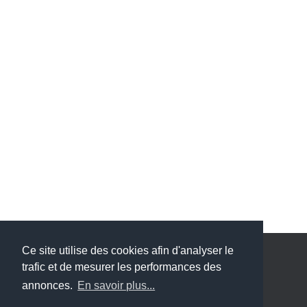
Ce site utilise des cookies afin d'analyser le
trafic et de mesurer les performances des
ACCUEIL
BLOG
CGV
MENTIONS LÉGALES
annonces.
En savoir plus...
POLITIQUE DE CONFIDENTIALITÉ